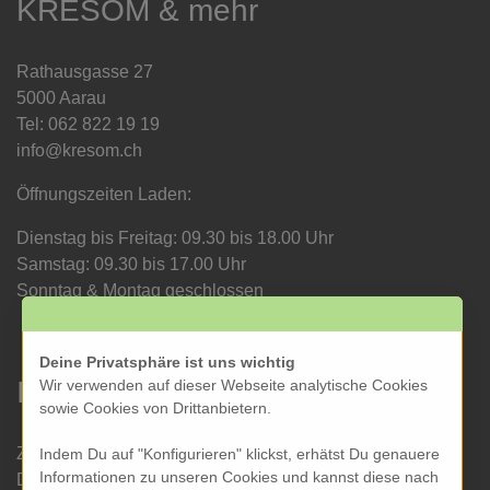
KRESOM & mehr
Rathausgasse 27
5000 Aarau
Tel: 062 822 19 19
info@kresom.ch
Öffnungszeiten Laden:
Dienstag bis Freitag: 09.30 bis 18.00 Uhr
Samstag: 09.30 bis 17.00 Uhr
Sonntag & Montag geschlossen
Deine Privatsphäre ist uns wichtig
Informationen
Wir verwenden auf dieser Webseite analytische Cookies
sowie Cookies von Drittanbietern.
Zahlung und Versand
Indem Du auf "Konfigurieren" klickst, erhätst Du genauere
Informationen zu unseren Cookies und kannst diese nach
Datenschutz