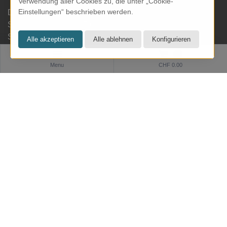
Verwendung aller Cookies zu, die unter „Cookie-
Einstellungen“ beschrieben werden.
Dienstag bis Freitag: 09.30 bis 18.00 Uhr
Samstag: 09.30 bis 17.00 Uhr
Sonntag & Montag geschlossen
0
Menu
CHF 0.00
Informationen
Zahlung und Versand
Datenschutz
AGB
Impressum
Software:
Rent-a-Shop.ch