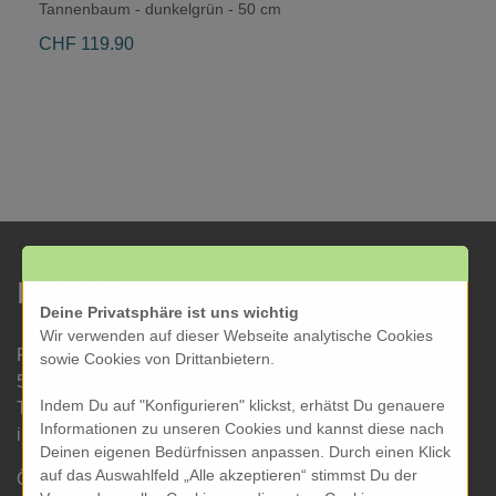
Tannenbaum - dunkelgrün - 50 cm
CHF 119.90
KRESOM & mehr
Deine Privatsphäre ist uns wichtig
Wir verwenden auf dieser Webseite analytische Cookies
Rathausgasse 27
sowie Cookies von Drittanbietern.
5000 Aarau
Indem Du auf "Konfigurieren" klickst, erhätst Du genauere
Tel: 062 822 19 19
Informationen zu unseren Cookies und kannst diese nach
info@kresom.ch
Deinen eigenen Bedürfnissen anpassen. Durch einen Klick
auf das Auswahlfeld „Alle akzeptieren“ stimmst Du der
Öffnungszeiten Laden: