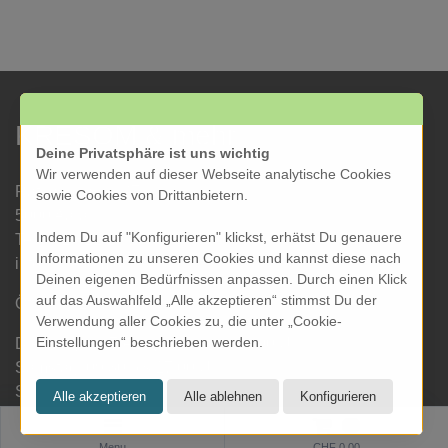
KRESOM & mehr
Deine Privatsphäre ist uns wichtig
Wir verwenden auf dieser Webseite analytische Cookies
Rathausgasse 27
sowie Cookies von Drittanbietern.
5000 Aarau
Indem Du auf "Konfigurieren" klickst, erhätst Du genauere
Tel: 062 822 19 19
Informationen zu unseren Cookies und kannst diese nach
info@kresom.ch
Deinen eigenen Bedürfnissen anpassen. Durch einen Klick
auf das Auswahlfeld „Alle akzeptieren“ stimmst Du der
Öffnungszeiten Laden:
Verwendung aller Cookies zu, die unter „Cookie-
Einstellungen“ beschrieben werden.
Dienstag bis Freitag: 09.30 bis 18.00 Uhr
Samstag: 09.30 bis 17.00 Uhr
Sonntag & Montag geschlossen
0
Menu
CHF 0.00