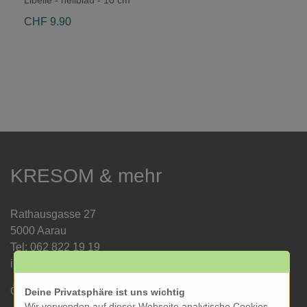
CHF 9.90
KRESOM & mehr
Rathausgasse 27
5000 Aarau
Tel: 062 822 19 19
info@kresom.ch
Öffnungszeiten Laden:
Deine Privatsphäre ist uns wichtig
Wir verwenden auf dieser Webseite analytische Cookies