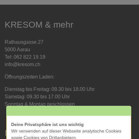
KRESOM & mehr
Rathausgasse 27
5000 Aarau
Tel: 062 822 19 19
info@kresom.ch
Öffnungszeiten Laden:
Dienstag bis Freitag: 09.30 bis 18.00 Uhr
Samstag: 09.30 bis 17.00 Uhr
Sonntag & Montag geschlossen
Deine Privatsphäre ist uns wichtig
Informationen
Wir verwenden auf dieser Webseite analytische Cookies
sowie Cookies von Drittanbietern.