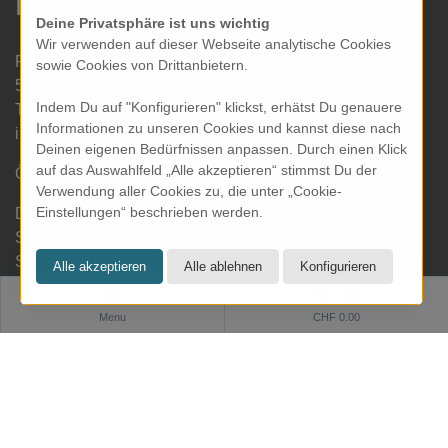
KRESOM & mehr
Deine Privatsphäre ist uns wichtig
Wir verwenden auf dieser Webseite analytische Cookies
Rathausgasse 27
sowie Cookies von Drittanbietern.
5000 Aarau
Indem Du auf "Konfigurieren" klickst, erhätst Du genauere
Tel: 062 822 19 19
Informationen zu unseren Cookies und kannst diese nach
info@kresom.ch
Deinen eigenen Bedürfnissen anpassen. Durch einen Klick
auf das Auswahlfeld „Alle akzeptieren“ stimmst Du der
Öffnungszeiten Laden:
Verwendung aller Cookies zu, die unter „Cookie-
Einstellungen“ beschrieben werden.
Dienstag bis Freitag: 09.30 bis 18.00 Uhr
Samstag: 09.30 bis 17.00 Uhr
Sonntag & Montag geschlossen
0
Menu
CHF 0.00
Informationen
Zahlung und Versand
Datenschutz