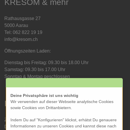
KRESOM & mehr
Rathausgasse 27
5000 Aarau
Tel: 062 822 19 19
info@kresom.ch
Öffnungszeiten Laden:
Dienstag bis Freitag: 09.30 bis 18.00 Uhr
Samstag: 09.30 bis 17.00 Uhr
Sonntag & Montag geschlossen
Deine Privatsphäre ist uns wichtig
Informationen
Wir verwenden auf dieser Webseite analytische Cookies
sowie Cookies von Drittanbietern.
Zahlung und Versand
Indem Du auf "Konfigurieren" klickst, erhätst Du genauere
Informationen zu unseren Cookies und kannst diese nach
Datenschutz