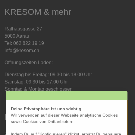
KRESOM & mehr
Rathausgasse 27
5000 Aarau
Tel: 062 822 19 19
info@kresom.ch
Öffnungszeiten Laden:
Dienstag bis Freitag: 09.30 bis 18.00 Uhr
Samstag: 09.30 bis 17.00 Uhr
Sonntag & Montag geschlossen
Deine Privatsphäre ist uns wichtig
Informationen
Wir verwenden auf dieser Webseite analytische Cookies
sowie Cookies von Drittanbietern.
Zahlung und Versand
Indem Du auf "Konfigurieren" klickst, erhätst Du genauere