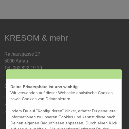
KRESOM & mehr
Rathausgasse 27
5000 Aarau
Tel: 062 822 19 19
info@kresom.ch
Öffnungszeiten Laden:
Deine Privatsphäre ist uns wichtig
Wir verwenden auf dieser Webseite analytische Cookies
Dienstag bis Freitag: 09.30 bis 18.00 Uhr
sowie Cookies von Drittanbietern.
Samstag: 09.30 bis 17.00 Uhr
Indem Du auf "Konfigurieren" klickst, erhätst Du genauere
Sonntag & Montag geschlossen
Informationen zu unseren Cookies und kannst diese nach
Deinen eigenen Bedürfnissen anpassen. Durch einen Klick